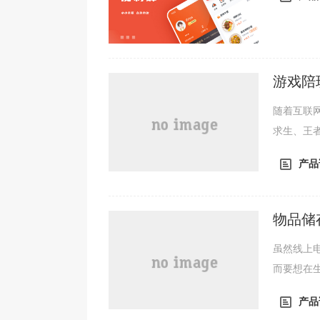
游戏陪
随着互联
求生、王
户而言，
产品
物品储
虽然线上
而要想在
区域都会
产品