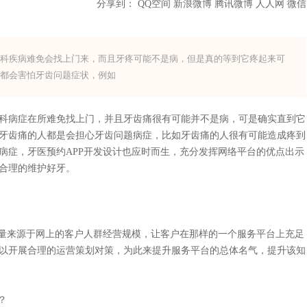
分享到：
QQ空间
新浪微博
腾讯微博
人人网
微信
牙科疾病难免会找上门来，而且牙疼可能不是病，但是真的等到它疼起来可
人都会害怕牙齿问题症状，例如
病症在所难免找上门，并且牙齿痛很有可能并不是病，可是确实直到它
牙齿痛的人都是会担心牙齿问题病症，比如牙齿痛的人很有可能造成疼到
病症，牙医预约APP开发设计也应时而生，充分发挥网络平台的优点出示
合理的维护好牙。
量来源于网上的客户人群经营规模，让客户在那样的一个服务平台上充足
以开展合理的运营策划对策，为此来提升服务平台的总体名气，提升该知
？