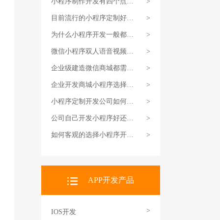
小程序制作开发有四个点需
>
要重视
目前流行的小程序定制好做
>
吗
为什么小程序开发一般都要
>
选择定制
微信小程序双人语音视频对
>
话组件功能介绍
企业级建造微信商城都需如
>
何搭建费用是多少
企业开发商城小程序选择开
>
发公司需要注意的细节要求
小程序定制开发公司如何做
>
出来双方满意的结果
公司自己开发小程序好还是
>
找专业公司开发好
如何客观的选择小程序开发
>
公司需要注意什么
APP开发产品
>
IOS开发