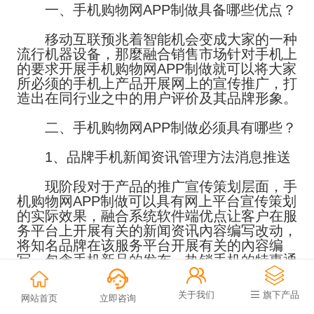
一、手机购物网APP制做具备哪些优点？
移动互联预兆着智能机会变成大家的一种
流行机器设备，那麼融合销售市场针对手机上
的要求开展手机购物网APP制做就可以将大家
所必须的手机上产品开展网上的宣传推广，打
造出在同行业之中的用户评价及其品牌形象。
二、手机购物网APP制做必须具有哪些？
1、品牌手机新闻资讯管理方法消息推送
现阶段对于产品的推广宣传策划层面，手
机购物网APP制做可以具有网上平台宣传策划
的实际效果，融合系统软件端优点让客户在服
务平台上开展有关的新闻资讯內容编写改动，
将知名品牌在该服务平台开展有关的內容编
写，包含手机新品的发布、热销手机的特惠通


告这些会能够随意编写，并在服务平台上开展
展现，便捷有必须的客户开展掌握查询。
关于我们
旗下产品
网站首页
立即咨询