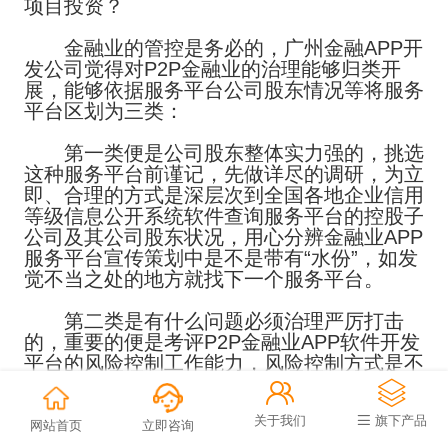
项目投资？
金融业的管控是务必的，广州金融APP开
发公司觉得对P2P金融业的治理能够归类开
展，能够依据服务平台公司股东情况等将服务
平台区划为三类：
第一类便是公司股东整体实力强的，挑选
这种服务平台前谨记，先做详尽的调研，为立
即、合理的方式是深层次到全国各地企业信用
等级信息公开系统软件查询服务平台的控股子
公司及其公司股东状况，用心分辨金融业APP
服务平台宣传策划中是不是带有“水份”，如发
觉不当之处的地方就找下一个服务平台。
第二类是有什么问题必须治理严厉打击
的，重要的便是考评P2P金融业APP软件开发
平台的风险控制工作能力，风险控制方式是不
是技术专业，预防措施是不是充裕，一旦发生


贷款人无法按期还贷的时候会如何解决。投资
关于我们
旗下产品
人在挑选服务平台时，必须主要关心这几个方
网站首页
立即咨询
面，尤其是贷款人信息内容审批、资产代管等