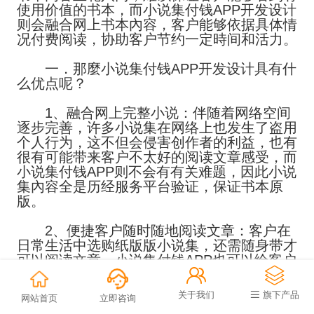
使用价值的书本，而小说集付钱APP开发设计
则会融合网上书本內容，客户能够依据具体情
况付费阅读，协助客户节约一定時间和活力。
一．那麼小说集付钱APP开发设计具有什
么优点呢？
1、融合网上完整小说：伴随着网络空间
逐步完善，许多小说集在网络上也发生了盗用
个人行为，这不但会侵害创作者的利益，也有
很有可能带来客户不太好的阅读文章感受，而
小说集付钱APP则不会有有关难题，因此小说
集內容全是历经服务平台验证，保证书本原
版。
2、便捷客户随时随地阅读文章：客户在
日常生活中选购纸版版小说集，还需随身带才
可以阅读文章，小说集付钱APP也可以给客户


提供便利，客户能够随时进行阅读文章感受，
而且服务平台还自动保存客户的阅读历史，那
关于我们
旗下产品
网站首页
立即咨询
样客户下一次阅读文章就不用花费时间找寻阅