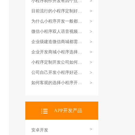
小程序制作开发有四个点需
>
要重视
目前流行的小程序定制好做
>
吗
为什么小程序开发一般都要
>
选择定制
微信小程序双人语音视频对
>
话组件功能介绍
企业级建造微信商城都需如
>
何搭建费用是多少
企业开发商城小程序选择开
>
发公司需要注意的细节要求
小程序定制开发公司如何做
>
出来双方满意的结果
公司自己开发小程序好还是
>
找专业公司开发好
如何客观的选择小程序开发
>
公司需要注意什么
APP开发产品
>
安卓开发